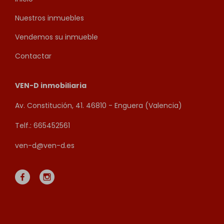
Nuestros inmuebles
Vendemos su inmueble
Contactar
VEN-D inmobiliaria
Av. Constitución, 41. 46810 - Enguera (Valencia)
Telf.: 665452561
ven-d@ven-d.es