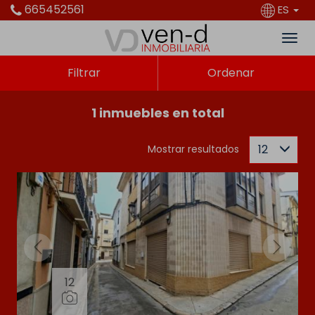
665452561
ES
Filtrar
Ordenar
1 inmuebles en total
12
Mostrar resultados
12