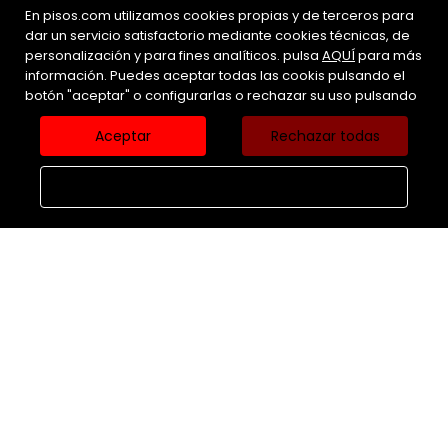
En pisos.com utilizamos cookies propias y de terceros para
dar un servicio satisfactorio mediante cookies técnicas, de
personalización y para fines analíticos. pulsa
AQUÍ
para más
información. Puedes aceptar todas las cookis pulsando el
botón "aceptar" o configurarlas o rechazar su uso pulsando
VEN-D inmobiliaria
Av. Constitución, 41. 46810 Valencia
Aceptar
Rechazar todas
Configurar