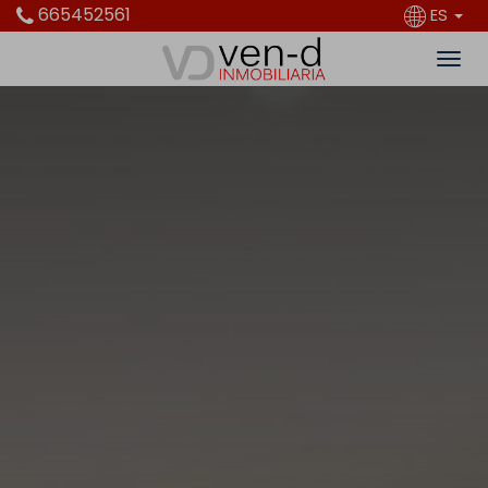
665452561
ES