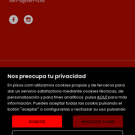
ven-d@ven-d.es
Nos preocupa tu privacidad
En pisos.com utilizamos cookies propias y de terceros para
dar un servicio satisfactorio mediante cookies técnicas, de
personalización y para fines analíticos. pulsa
Mapa Web
AQUÍ
para más
información. Puedes aceptar todas las cookis pulsando el
Favoritos
botón "aceptar" o configurarlas o rechazar su uso pulsando
Inmuebles destacados
Noticias
Aceptar
Rechazar todas
Aviso legal
Política de cookies