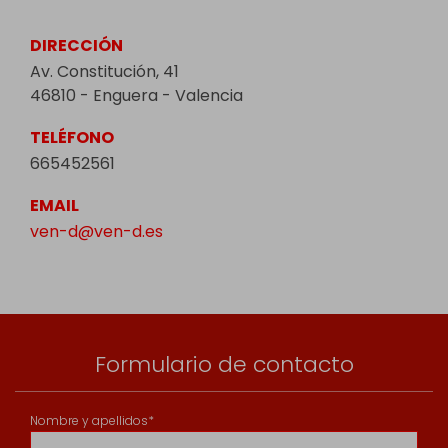
DIRECCIÓN
Av. Constitución, 41
46810 - Enguera - Valencia
TELÉFONO
665452561
EMAIL
ven-d@ven-d.es
Formulario de contacto
Nombre y apellidos*