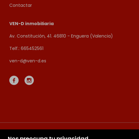
Contactar
VEN-D inmobiliaria
Av. Constitución, 41. 46810 - Enguera (Valencia)
Telf.: 665452561
ven-d@ven-d.es
Nos preocupa tu privacidad