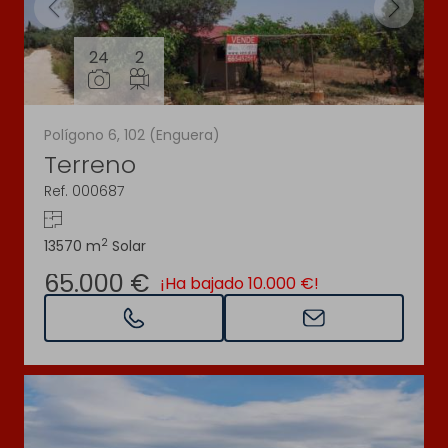
24
2
Polígono 6, 102 (Enguera)
Terreno
Ref. 000687
2
13570 m
Solar
65.000 €
¡Ha bajado 10.000 €!