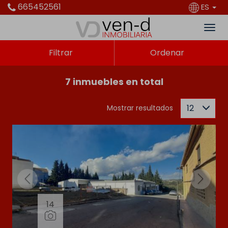
665452561
ES
Filtrar
Ordenar
7 inmuebles en total
12
Mostrar resultados
14