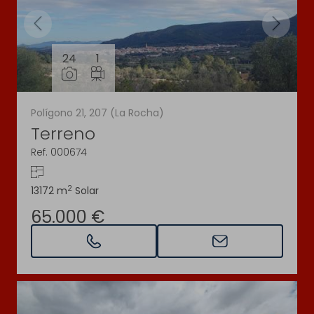
24
1
Polígono 21, 207 (La Rocha)
Terreno
Ref. 000674
2
13172 m
Solar
65.000 €