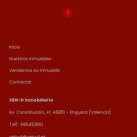
1
Inicio
Nuestros inmuebles
Vendemos su inmueble
Contactar
VEN-D inmobiliaria
Av. Constitución, 41. 46810 - Enguera (Valencia)
Telf.: 665452561
ven-d@ven-d.es