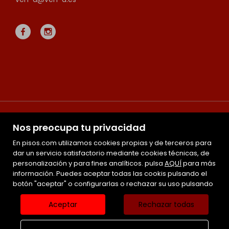
Nos preocupa tu privacidad
En pisos.com utilizamos cookies propias y de terceros para
dar un servicio satisfactorio mediante cookies técnicas, de
personalización y para fines analíticos. pulsa
Mapa Web
AQUÍ
para más
información. Puedes aceptar todas las cookis pulsando el
Favoritos
botón "aceptar" o configurarlas o rechazar su uso pulsando
Inmuebles destacados
Noticias
Aceptar
Rechazar todas
Aviso legal
Política de cookies