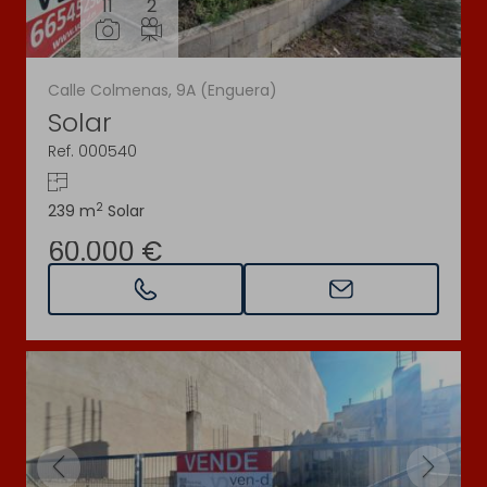
11
2
Calle Colmenas, 9A (Enguera)
Solar
Ref. 000540
2
239 m
Solar
60.000 €