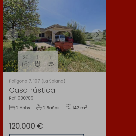
26
1
1
Polígono 7, 107 (La Solana)
Casa rústica
Ref. 000709
2
2 Habs
2 Baños
142 m
120.000 €