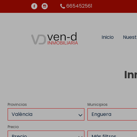
665452561
Inicio
Nuest
In
Provincias
Municipios
València
Enguera
Precio
Precio
Más filtros