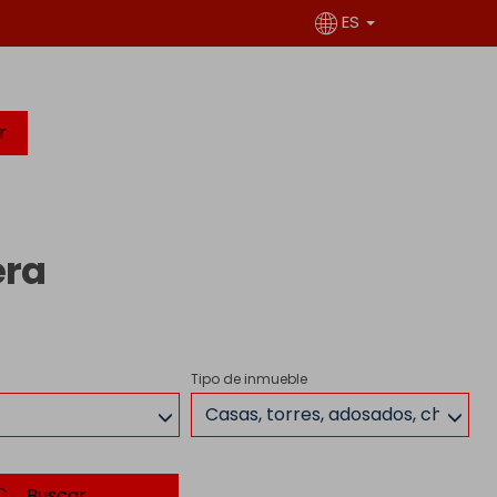
ES
r
era
Tipo de inmueble
Casas, torres, adosados, chalets
Buscar