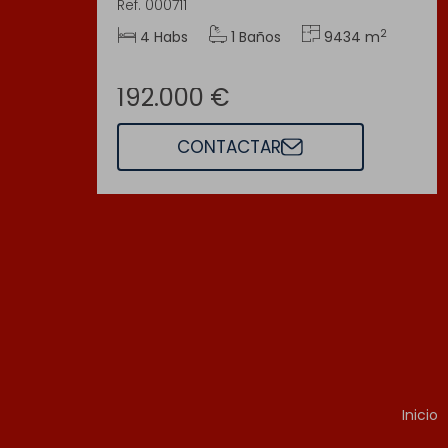
Ref. 000711
2
4 Habs
1 Baños
9434 m
192.000 €
CONTACTAR
Inicio