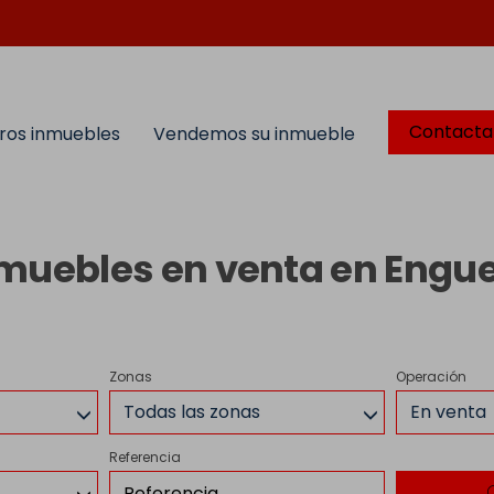
Contacta
ros inmuebles
Vendemos su inmueble
muebles en venta en Engu
Zonas
Operación
Todas las zonas
En venta
Referencia