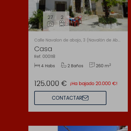
27
2
Calle Navalon de abajo, 3 (Navalón de Abajo)
Casa
Ref. 000118
2
4 Habs
2 Baños
260 m
125.000 €
¡Ha bajado 20.000 €!
CONTACTAR