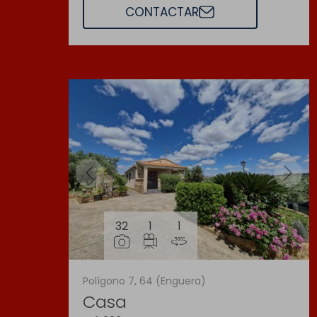
CONTACTAR
32
1
1
Polígono 7, 64 (Enguera)
Casa