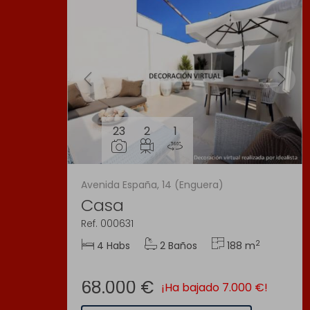
23
2
1
Avenida España, 14 (Enguera)
Casa
Ref. 000631
2
4 Habs
2 Baños
188 m
68.000 €
¡Ha bajado 7.000 €!