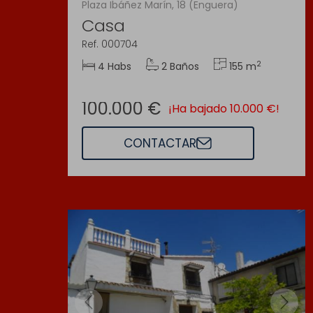
Plaza Ibáñez Marín, 18 (Enguera)
Casa
Ref. 000704
2
4 Habs
2 Baños
155 m
100.000 €
¡Ha bajado 10.000 €!
CONTACTAR