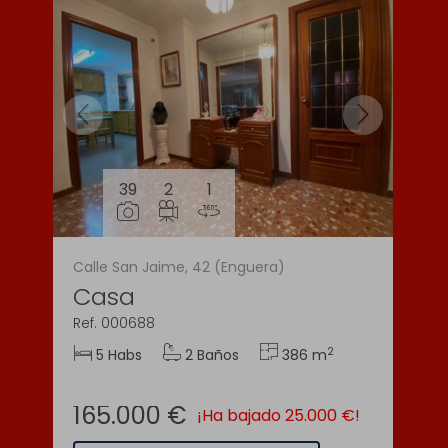
39
2
1
Calle San Jaime, 42 (Enguera)
Casa
Ref. 000688
2
5 Habs
2 Baños
386 m
165.000 €
¡Ha bajado 25.000 €!