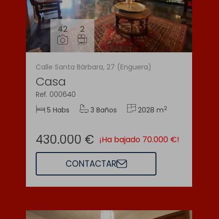
42
2
Calle Santa Bárbara, 27 (Enguera)
Casa
Ref. 000640
2
5 Habs
3 Baños
2028 m
430.000 €
¡Ha bajado 70.000 €!
CONTACTAR