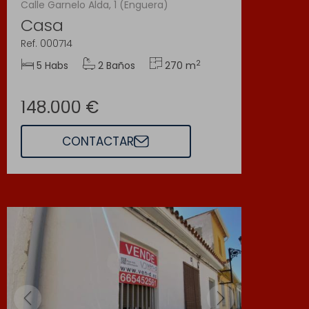
Calle Garnelo Alda, 1 (Enguera)
Casa
Ref. 000714
2
5 Habs
2 Baños
270 m
148.000 €
CONTACTAR