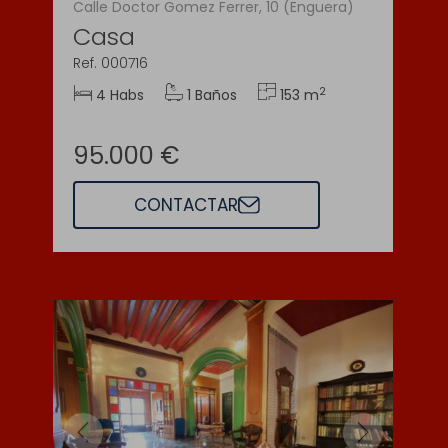
Calle Doctor Gomez Ferrer, 10 (Enguera)
Casa
Ref. 000716
2
4 Habs
1 Baños
153 m
95.000 €
CONTACTAR