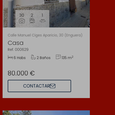
30
2
1
Calle Manuel Ciges Aparicio, 30 (Enguera)
Casa
Ref. 000629
2
6 Habs
2 Baños
135 m
80.000 €
CONTACTAR